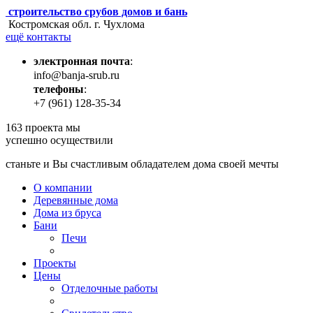
строительство срубов домов и бань
Костромская обл. г. Чухлома
ещё контакты
электронная почта
:
info@banja-srub.ru
телефоны
:
+7 (961) 128-35-34
163
проекта мы
успешно осуществили
станьте и Вы счастливым обладателем дома своей мечты
О компании
Деревянные дома
Дома из бруса
Бани
Печи
Проекты
Цены
Отделочные работы